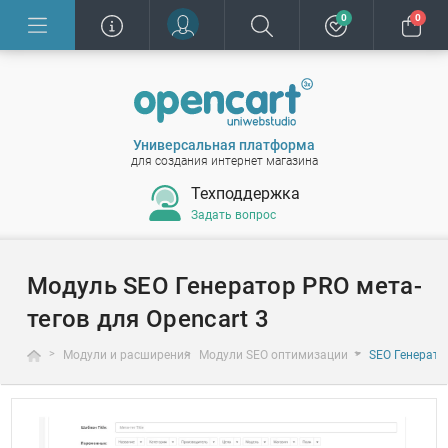
0
0
Универсальная платформа
для создания интернет магазина
Техподдержка
Задать вопрос
Модуль SEO Генератор PRO мета-
тегов для Opencart 3
Модули и расширения
Модули SEO оптимизации
SEO Генерато