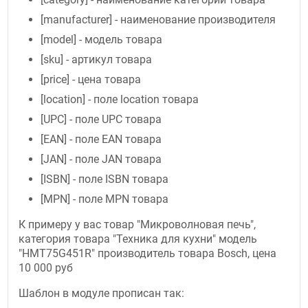
[manufacturer] - наименование производителя
[model] - модель товара
[sku] - артикул товара
[price] - цена товара
[location] - поле location товара
[UPC] - поле UPC товара
[EAN] - поле EAN товара
[JAN] - поле JAN товара
[ISBN] - поле ISBN товара
[MPN] - поле MPN товара
К примеру у вас товар "Микроволновая печь",
категория товара "Техника для кухни" модель
"HMT75G451R" производитель товара Bosch, цена
10 000 руб
Шаблон в модуле прописан так: