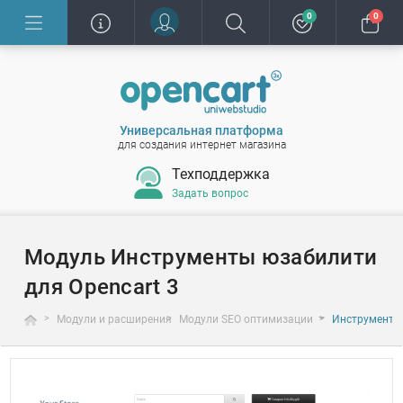
0
0
Универсальная платформа
для создания интернет магазина
Техподдержка
Задать вопрос
Модуль Инструменты юзабилити
для Opencart 3
Модули и расширения
Модули SEO оптимизации
Инструменты 